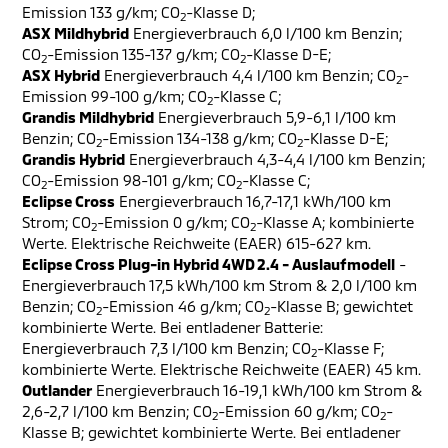
Emission 133 g/km; CO
-Klasse D;
2
ASX Mildhybrid
Energieverbrauch 6,0 l/100 km Benzin;
CO
-Emission 135-137 g/km; CO
-Klasse D-E;
2
2
ASX Hybrid
Energieverbrauch 4,4 l/100 km Benzin; CO
-
2
Emission 99-100 g/km; CO
-Klasse C;
2
Grandis Mildhybrid
Energieverbrauch 5,9-6,1 l/100 km
Benzin; CO
-Emission 134-138 g/km; CO
-Klasse D-E;
2
2
Grandis Hybrid
Energieverbrauch 4,3-4,4 l/100 km Benzin;
CO
-Emission 98-101 g/km; CO
-Klasse C;
2
2
Eclipse Cross
Energieverbrauch 16,7-17,1 kWh/100 km
Strom; CO
-Emission 0 g/km; CO
-Klasse A; kombinierte
2
2
Werte. Elektrische Reichweite (EAER) 615-627 km.
Eclipse Cross Plug-in Hybrid 4WD 2.4 - Auslaufmodell
-
Energieverbrauch 17,5 kWh/100 km Strom & 2,0 l/100 km
Benzin; CO
-Emission 46 g/km; CO
-Klasse B; gewichtet
2
2
kombinierte Werte. Bei entladener Batterie:
Energieverbrauch 7,3 l/100 km Benzin; CO
-Klasse F;
2
kombinierte Werte. Elektrische Reichweite (EAER) 45 km.
Outlander
Energieverbrauch 16-19,1 kWh/100 km Strom &
2,6-2,7 l/100 km Benzin; CO
-Emission 60 g/km; CO
-
2
2
Klasse B; gewichtet kombinierte Werte. Bei entladener