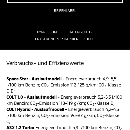
REIFENLABEL
IMPRESSUM
DATENSCHUTZ
ERKLÄRUNG ZUR BARRIEREFREIHEIT
Verbrauchs- und Effizienzwerte
Space Star - Auslaufmodell -
Energieverbrauch 4,9-5,5
l/100 km Benzin; CO
-Emission 112-125 g/km; CO
-Klasse
2
2
C-D;
COLT 1.0 - Auslaufmodell -
Energieverbrauch 5,2-5,3 l/100
km Benzin; CO
-Emission 118-119 g/km; CO
-Klasse D;
2
2
COLT Hybrid - Auslaufmodell -
Energieverbrauch 4,2-4,3
l/100 km Benzin; CO
-Emission 96-97 g/km; CO
-Klasse
2
2
C;
ASX 1.2 Turbo
Energieverbrauch 5,9 l/100 km Benzin; CO
-
2