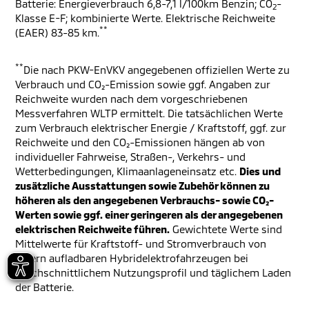
Batterie: Energieverbrauch 6,8-7,1 l/100km Benzin; CO
-
2
Klasse E-F; kombinierte Werte. Elektrische Reichweite
**
(EAER) 83-85 km.
**
Die nach PKW-EnVKV angegebenen offiziellen Werte zu
Verbrauch und CO₂-Emission sowie ggf. Angaben zur
Reichweite wurden nach dem vorgeschriebenen
Messverfahren WLTP ermittelt. Die tatsächlichen Werte
zum Verbrauch elektrischer Energie / Kraftstoff, ggf. zur
Reichweite und den CO₂-Emissionen hängen ab von
individueller Fahrweise, Straßen-, Verkehrs- und
Wetterbedingungen, Klimaanlageneinsatz etc.
Dies und
zusätzliche Ausstattungen sowie Zubehör können zu
höheren als den angegebenen Verbrauchs- sowie CO₂-
Werten sowie ggf. einer geringeren als der angegebenen
elektrischen Reichweite führen.
Gewichtete Werte sind
Mittelwerte für Kraftstoff- und Stromverbrauch von
extern aufladbaren Hybridelektrofahrzeugen bei
durchschnittlichem Nutzungsprofil und täglichem Laden
der Batterie.